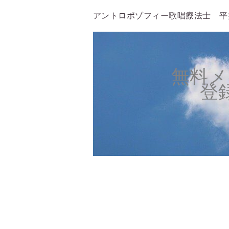
アントロポゾフィー歌唱療法士 平
無料メ
登