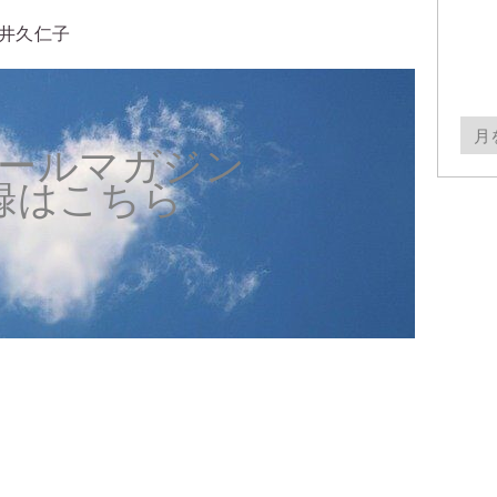
井久仁子
月
ールマガジン
別
録はこちら
ア
ー
カ
イ
ブ