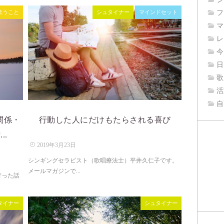
フ
歌うこと
シュタイナー
マインドセット
マ
レ
今
日
歌
活
自
関係・
行動した人にだけもたらされる喜び
..
2019年3月23日
シンギングセラピスト（歌唱療法士）平井久仁子です。
メールマガジンで...
行った話
タイナー
シュタイナー