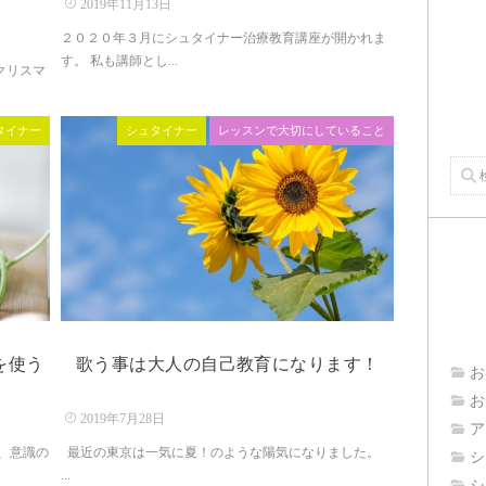
2019年11月13日
２０２０年３月にシュタイナー治療教育講座が開かれま
す。 私も講師とし...
クリスマ
タイナー
シュタイナー
レッスンで大切にしていること
を使う
歌う事は大人の自己教育になります！
お
お
2019年7月28日
ア
、意識の
最近の東京は一気に夏！のような陽気になりました。
シ
...
シ