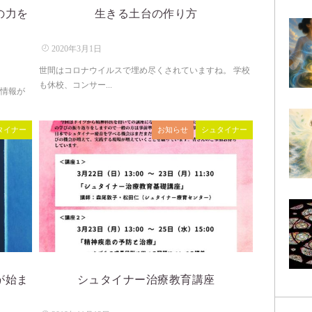
の力を
生きる土台の作り方
2020年3月1日
世間はコロナウイルスで埋め尽くされていますね。 学校
も休校、コンサー...
な情報が
タイナー
お知らせ
シュタイナー
が始ま
シュタイナー治療教育講座