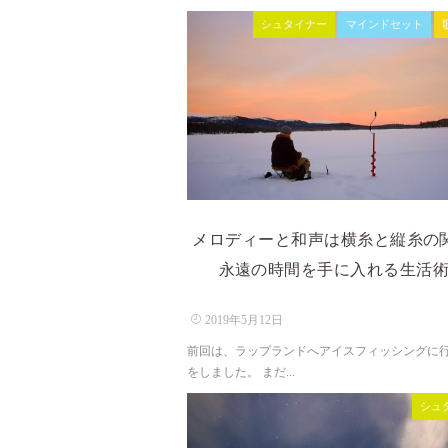
シュタイナー
マインドセット
メロディーと和声は横糸と縦糸の
永遠の時間を手に入れる生活術.
2019年5月12日
前回は、ラップランドへアイスフィッシングに
をしました。 まだ...
シュ