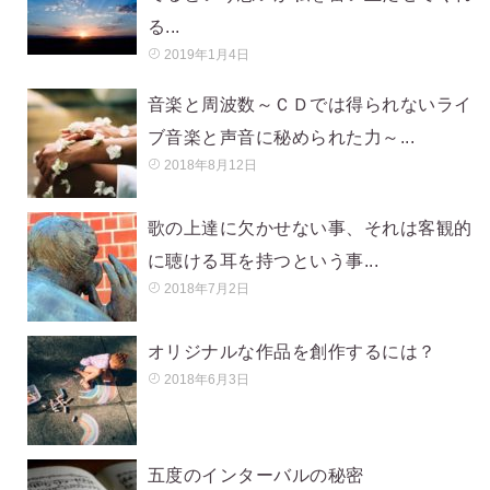
る...
2019年1月4日
音楽と周波数～ＣＤでは得られないライ
ブ音楽と声音に秘められた力～...
2018年8月12日
歌の上達に欠かせない事、それは客観的
に聴ける耳を持つという事...
2018年7月2日
オリジナルな作品を創作するには？
2018年6月3日
五度のインターバルの秘密