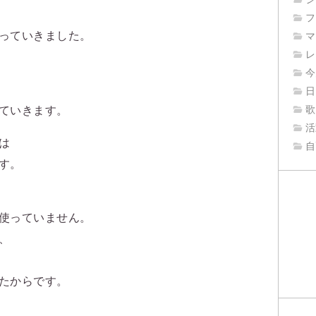
フ
っていきました。
マ
レ
今
日
ていきます。
歌
活
は
自
す。
使っていません。
、
たからです。