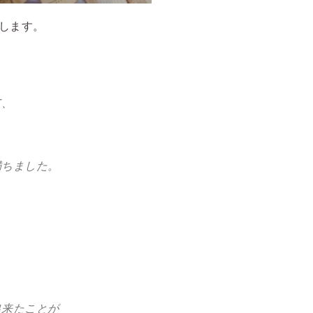
します。
て、
満ちました。
出来たことが