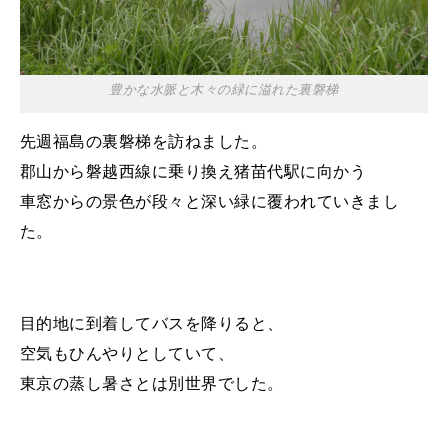
豊かな水脈と木々の緑に溢れた裏磐梯
先週福島の裏磐梯を訪ねました。
郡山から磐越西線に乗り換え猪苗代駅に向かう
車窓からの景色が段々と深い緑に覆われていきまし
た。
目的地に到着してバスを降りると、
空気もひんやりとしていて、
東京の蒸し暑さとは別世界でした。