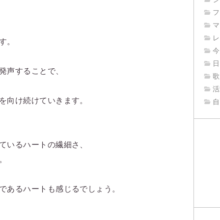
フ
マ
レ
す。
今
日
発声することで、
歌
活
を向け続けていきます。
自
ているハートの繊細さ、
。
であるハートも感じるでしょう。