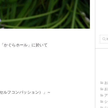
勢市「かぐらホール」に於いて
お
お
ion（セルフコンパッション）」～
ア
シ
シ