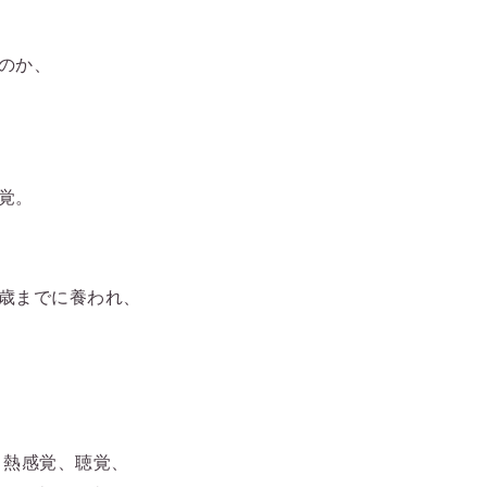
のか、
覚。
歳までに養われ、
、熱感覚、聴覚、