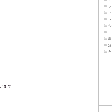
フ
マ
レ
今
日
歌
活
自
います。