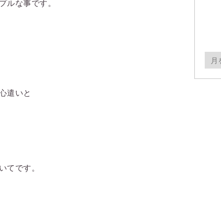
プルな事です。
月
別
ア
心遣いと
ー
カ
イ
ブ
いてです。