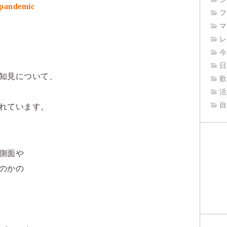
-pandemic
フ
マ
レ
今
日
知見について、
歌
活
自
れています。
側面や
のかの