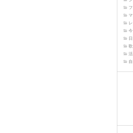
フ
マ
レ
今
日
歌
活
自