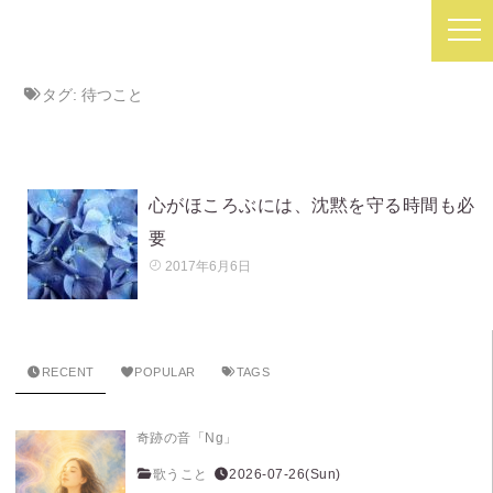
タグ:
待つこと
心がほころぶには、沈黙を守る時間も必
要
2017年6月6日
RECENT
POPULAR
TAGS
奇跡の音「Ng」
歌うこと
2026-07-26(Sun)