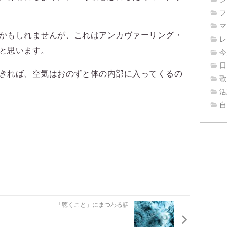
フ
マ
かもしれませんが、これはアンカヴァーリング・
レ
と思います。
今
日
きれば、空気はおのずと体の内部に入ってくるの
歌
活
自
「聴くこと」にまつわる話