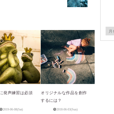
月
別
ア
ー
カ
イ
ブ
に発声練習は必須
オリジナルな作品を創作
するには？
2019-06-08(Sat)
2018-06-03(Sun)